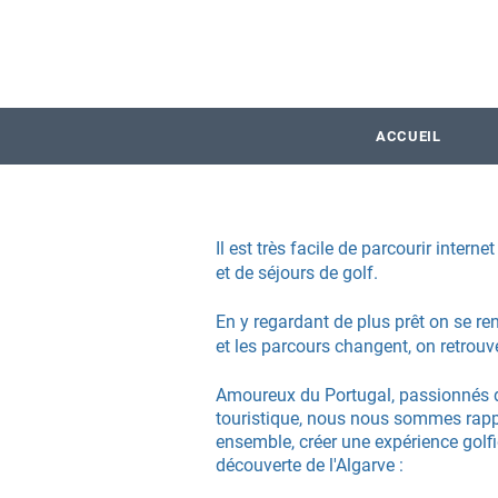
ACCUEIL
Il est
très
facile de parcourir interne
et de séjours
de golf.
En y regardant
de plus
prêt
on se ren
et les parcours
changent, on retrouv
Amoureux du Portugal, passionné
s 
touristique, nous nous sommes rapp
ensemble, créer une expérience
golf
découverte de l'Algarve :