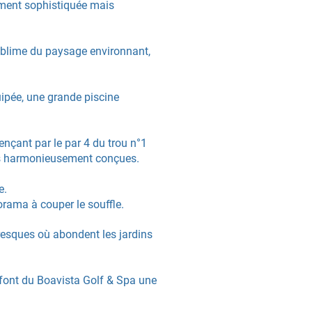
ement sophistiquée mais
sublime du paysage environnant,
uipée, une grande piscine
nçant par le par 4 du trou n°1
tés harmonieusement conçues.
e.
norama à co
uper
le souffle.
resques où abondent les jardins
t font du Boavista Golf & Spa une