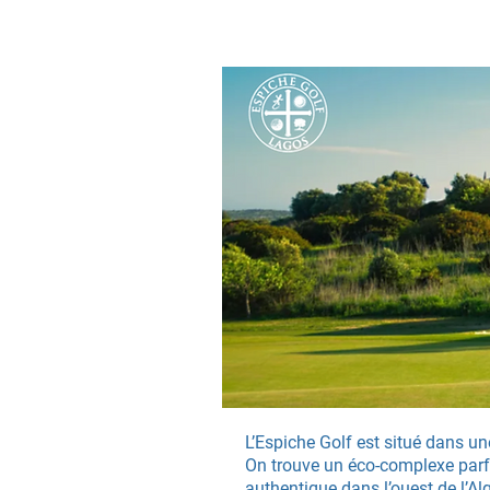
L’Espiche Golf est situé dans u
On trouve un éco-complexe parfa
authentique dans l’ouest de l’Al