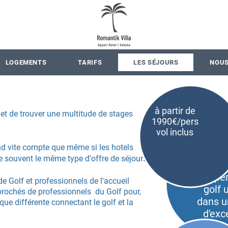
LOGEMENTS
TARIFS
LES SÉJOURS
NOUS
à partir de
t et de trouver une multitude de stages
1990€/pers
vol inclus
d vite compte que même si les hotels
venez
e souvent le même type d'offre de séjours.
u
expé
de Golf et professionnels de l'accueil
golf 
rochés de professionnels du Golf pour,
dans u
ique
différente
connectant le golf et la
d'exc