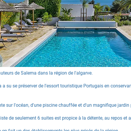
auteurs de Salema dans la région de l'algarve.
 a su se préserver de l'essort touristique Portugais en conserv
te sur l'océan, d'une piscine chauffée et d'un magnifique jardin
iste de seulement 6 suites est propice à la détente, au repos et 
en fait un des établissements les plus prisés de la région.