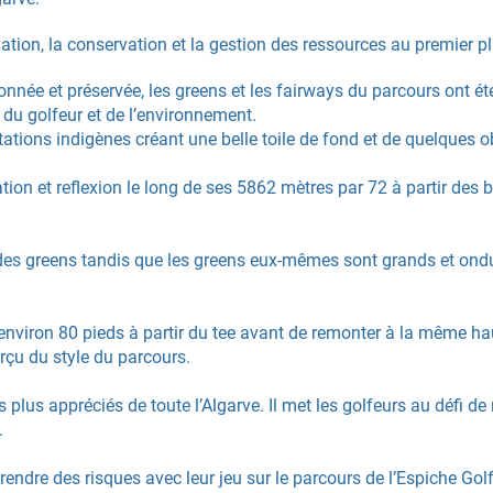
vation, la conservation et la gestion des ressources au premier p
née et préservée, les greens et les fairways du parcours ont é
 du golfeur et de l’environnement.
ations indigènes créant une belle toile de fond et de quelques obs
on et reflexion le long de ses 5862 mètres par 72 à partir des b
 des greens tandis que les greens eux-mêmes sont grands et ond
environ 80 pieds à partir du tee avant de remonter à la même hau
çu du style du parcours.
s plus appréciés de toute l’Algarve. Il met les golfeurs au défi de
.
endre des risques avec leur jeu sur le parcours de l’Espiche Gol