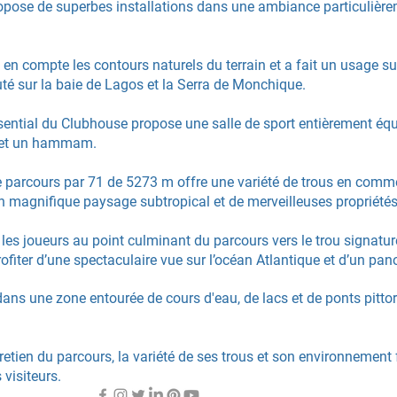
opose de superbes installations dans une ambiance particulièr
 en compte les contours naturels du terrain et a fait un usage 
uté sur la baie de Lagos et la Serra de Monchique.
ssential du Clubhouse propose une salle de sport entièrement éq
na et un hammam.
le parcours par 71 de 5273 m offre une variété de trous en comme
 un magnifique paysage subtropical et de merveilleuses proprié
es joueurs au point culminant du parcours vers le trou signatur
profiter d’une spectaculaire vue sur l’océan Atlantique et d’un pa
ans une zone entourée de cours d'eau, de lacs et de ponts pitto
tretien du parcours, la variété de ses trous et son environnemen
visiteurs.