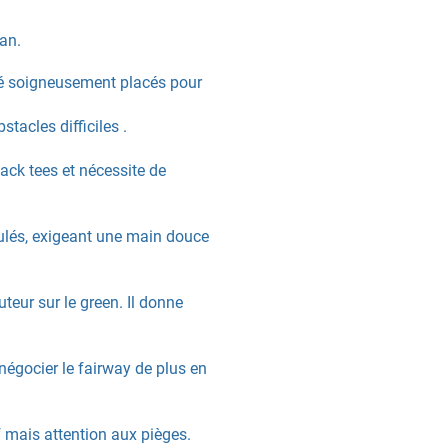
lan.
té soigneusement placés pour
tacles difficiles .
ack tees et nécessite de
ulés, exigeant une main douce
teur sur le green. Il donne
 négocier le fairway de plus en
f mais attention aux pièges.