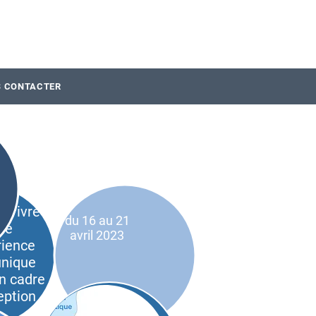
 CONTACTER
 vivre
du 16 au 21
ne
avril
2023
rience
unique
n cadre
eption